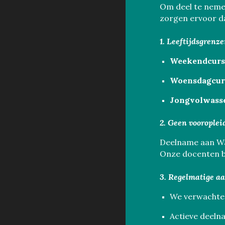
Om deel te neme
zorgen ervoor dat
1. Leeftijdsgrenz
Weekendcurs
Woensdagcur
Jongvolwass
2. Geen vooroplei
Deelname aan W
Onze docenten b
3. Regelmatige a
We verwachte
Actieve deelna