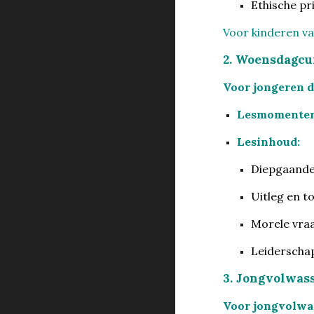
Ethische pr
Voor kinderen v
2. Woensdagcurs
Voor jongeren d
Lesmomenten
Lesinhoud:
Diepgaander
Uitleg en t
Morele vraa
Leiderschap
3. Jongvolwass
Voor jongvolwas