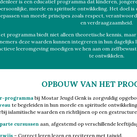
enleer is een educatief programma dat kinderen, jonger
ersoonlijke, morele en spirituele ontwikkeling. Het doel is
epassen van morele principes zoals respect, verantwoordel
en verdraagzaamheid.
et programma biedt niet alleen theoretische kennis, maar 
nemers deze waarden kunnen integreren in hun dagelijks l
actieve leeromgeving moedigen we hen aan om zelfbewustzi
te ontwikkelen.
OPBOUW VAN HET PR
er-programma
bij Mostar Jeugd Genk is zorgvuldig opgeb
veau
te begeleiden in hun morele en spirituele ontwikkeling
rbij islamitische waarden en richtlijnen op een gestruct
aparte cursussen
aan, afgestemd op verschillende leeftijds
rwijs
– Correct leren lezen en reciteren met tajwid.