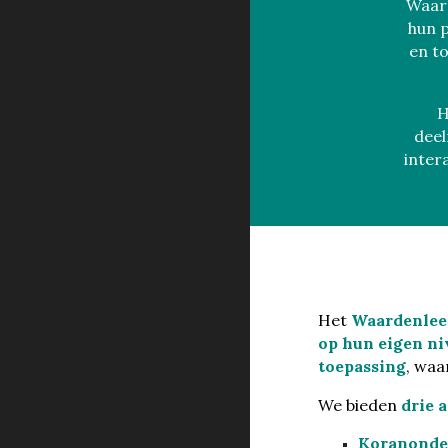
Waard
hun p
en to
H
deel
inter
Het
Waardenle
op hun eigen ni
toepassing
, waa
We bieden
drie 
Koranonde