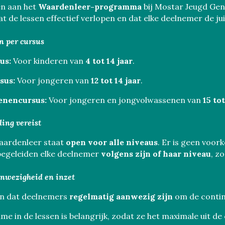
n aan het
Waardenleer-programma
bij Mostar Jeugd Gen
 de lessen effectief verlopen en dat elke deelnemer de juis
en per cursus
us:
Voor kinderen van
4 tot 14 jaar
.
sus:
Voor jongeren van
12 tot 14 jaar
.
enencursus:
Voor jongeren en jongvolwassenen van
15 tot
ding vereist
aardenleer staat
open voor alle niveaus
. Er is geen voor
egeleiden elke deelnemer
volgens zijn of haar niveau
, z
anwezigheid en inzet
n dat deelnemers
regelmatig aanwezig zijn
om de contin
me in de lessen is belangrijk, zodat ze het maximale uit de