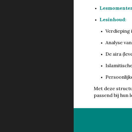
Lesmomenten
Lesinhoud:
Verdieping i
Analyse van
De sira (le
Islamitisc
Persoonlijk
Met deze struct
passend bij hun l