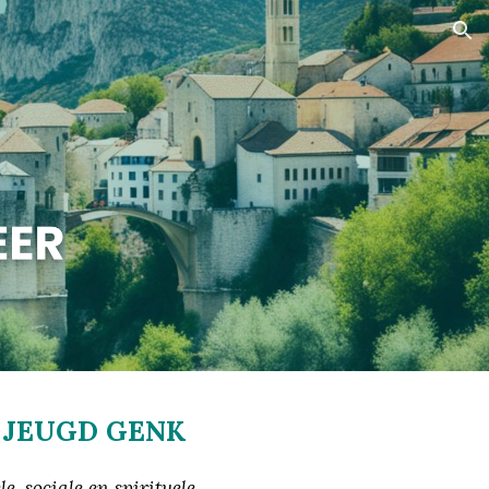
ion
 JEUGD GENK
, sociale en spirituele