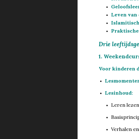
Geloofslee
Leven van 
Islamitisc
Praktische
Drie leeftijdsg
1. Weekendcursu
Voor kinderen d
Lesmomenten
Lesinhoud:
Leren lezen
Basisprinci
Verhalen en